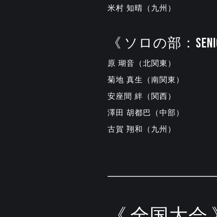
米村 知晴（九州）
《 ソロの部：SENI
原 瑚音（北関東）
菊地 真生（南関東）
安座間 絆（関西）
澤田 胡都巴（中部）
古賀 翔和（九州）
《 全国大会 