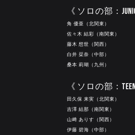
《 ソロの部：JUNI
角 優亜（北関東）
佐々木 結彩（南関東）
藤木 想世（関西）
白井 栞奈（中部）
桑本 莉瑚（九州）
《 ソロの部：TEE
田久保 来実（北関東）
吉澤 結那（南関東）
山﨑 ありす（関西）
伊藤 碧海（中部）