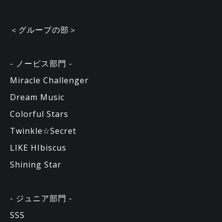
＜グループの部＞
- ノービス部門 -
Miracle Challenger
Dream Music
Colorful Stars
Twinkle☆Secret
LIKE HIbiscus
Shining Star
- ジュニア部門 -
SSS