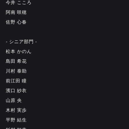
今井 こころ
阿南 咲穂
佐野 心春
- シニア部門 -
松本 かのん
島田 希花
川村 泰助
前江田 瞳
濱口 紗衣
山原 央
木村 実歩
平野 結生