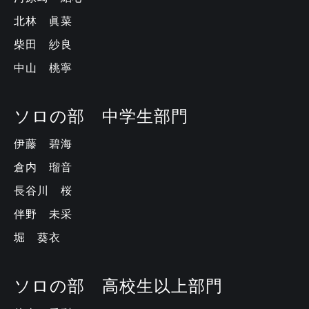
北林 眞菜
柴田 紗良
中山 桃寧
ソロの部 中学生部門
伊藤 碧海
倉内 瑠音
長谷川 桜
伴野 未采
堀 葵衣
ソロの部 高校生以上部門