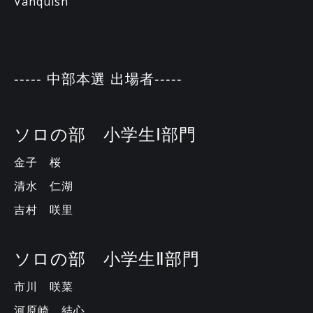
Vanquish
----- 中部本選 出場者-----
ソロの部 小学生Ⅰ部門
金子 桜
清水 仁湖
吉村 咲里
ソロの部 小学生Ⅱ部門
市川 咲菜
河原崎 結心