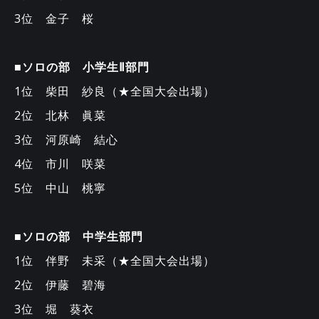
3位 金子 桜
■ソロの部 小学生Ⅱ部門
1位 柴田 紗良（★全国大会出場）
2位 北林 眞菜
3位 河原崎 結心
4位 市川 咲菜
5位 中山 桃寧
■ソロの部 中学生部門
1位 伴野 未采（★全国大会出場）
2位 伊藤 碧海
3位 堀 葵衣