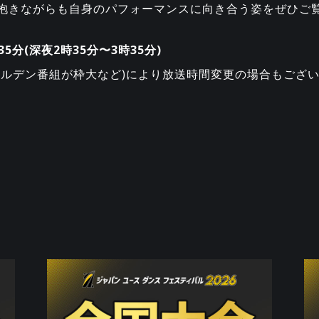
抱きながらも自身のパフォーマンスに向き合う姿をぜひご
時35分(深夜2時35分〜3時35分)
ールデン番組が枠大など)により放送時間変更の場合もござ