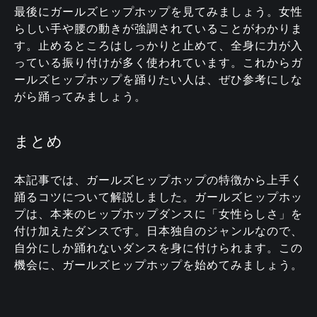
最後にガールズヒップホップを見てみましょう。女性
らしい手や腰の動きが強調されていることがわかりま
す。止めるところはしっかりと止めて、全身に力が入
っている振り付けが多く使われています。これからガ
ールズヒップホップを踊りたい人は、ぜひ参考にしな
がら踊ってみましょう。
まとめ
本記事では、ガールズヒップホップの特徴から上手く
踊るコツについて解説しました。ガールズヒップホッ
プは、本来のヒップホップダンスに「女性らしさ」を
付け加えたダンスです。日本独自のジャンルなので、
自分にしか踊れないダンスを身に付けられます。この
機会に、ガールズヒップホップを始めてみましょう。