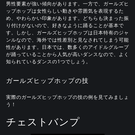
男性要素が強い傾向があります。一方で、ガールズヒ
ップホップは女性らしい動きや雰囲気を表現するた
め、やわらかい印象があります。どちらも決まった振
り付けがないので、好きなように踊ることが基本で
す。しかし、ガールズヒップホップは日本特有のジャ
ンルなので、海外では性差別と見なされてしまう可能
性があります。日本では、数多くのアイドルグループ
が踊っていることから人気が高いダンスなので、よく
知られているダンスの1つでしょう。
ガールズヒップホップの技
実際のガールズヒップホップの技の例を見てみましょ
う！
チェストバンプ