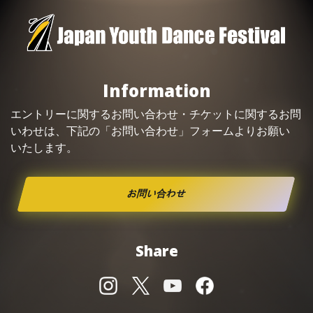
Information
エントリーに関するお問い合わせ・
チケット
に関するお問
いわせは、下記の「お問い合わせ」フォームよりお願い
いたします。
お問い合わせ
Share