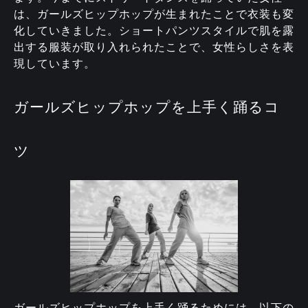
は、ガールズヒップホップが生まれたことで衣装も変
化していきました。ショートパンツスタイルで肌を露
出する服装が取り入れられたことで、女性らしさを表
現しています。
ガールズヒップホップを上手く踊るコ
ツ
ガールズヒップホップを上手く踊るためには、以下の