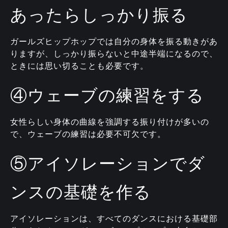
あったらしっかり振る
ガールズヒップホップでは自分の身体を振る動きがあ
りますが、しっかり振らないと中途半端になるので、
ときには思い切ることも必要です。
④ウェーブの練習をする
女性らしい身体の曲線を強調する振り付けが多いの
で、ウェーブの練習は必要不可欠です。
⑤アイソレーションでダ
ンスの基礎を作る
アイソレーションは、すべてのダンスにおける基礎部