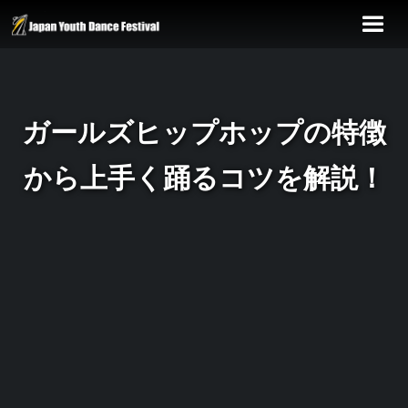
ガールズヒップホップの特徴
から上手く踊るコツを解説！