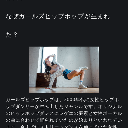
なぜガールズヒップホップが生まれ
た？
ガールズヒップホップは、2000年代に女性ヒップホ
ップダンサーが生み出したジャンルです。オリジナル
のヒップホップダンスにレゲエの要素と女性ボーカル
の曲に合わせて踊られていたのが始まりといわれてい
ます。今までにストリートダンスを踊っていた女性