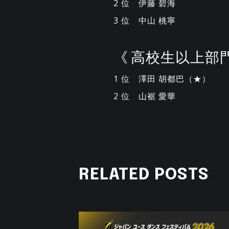
2 位 伊藤 碧海
3 位 中山 桃寧
《 高校生以上部門
1 位 澤田 胡都巴（★）
2 位 山裾 愛華
RELATED POSTS