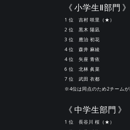
《 小学生Ⅱ部門 
1 位 吉村 咲里（★）
2 位 黒木 陽凪
3 位 應治 初花
4 位 森井 麻綾
4 位 矢座 青依
6 位 北林 眞菜
7 位 武田 衣都
※4位は同点のため2チームが
《 中学生部門 》
1 位 長谷川 桜（★）