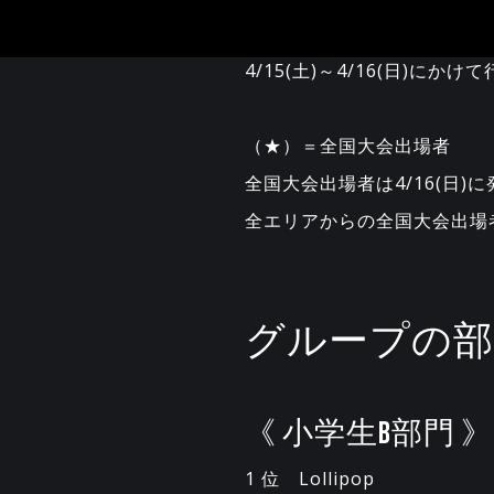
4/15(土)～4/16(日)
（★）＝全国大会出場者
全国大会出場者は4/16(日)
全エリアからの全国大会出場
グループの部
《 小学生B部門 》
1 位 Lollipop