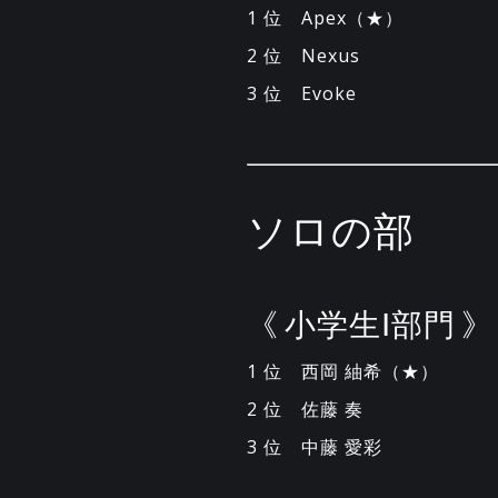
1 位 Apex（★）
2 位 Nexus
3 位 Evoke
ソロの部
《 小学生Ⅰ部門 》
1 位 西岡 紬希（★）
2 位 佐藤 奏
3 位 中藤 愛彩