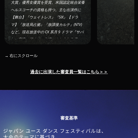
大賞」優秀女優賞を受賞。米国認定統合栄養
ヘルスコーチの資格も持つ。主な出演作に
【舞台】『ウェイトレス』『SIX』【ドラ
マ】『放送局占拠』『放課後カルテ』(NTV)
など。現在放送中の CX 系月 9 ドラマ『サバ
缶、宇宙へ行く』に出演。また今年 8 月～
開催される日本ミュージカル界初のアリーナ
公演「New HISTORY COMING ARENA LIVE -
→ 右にスクロール
The Imperial Theatre Symphony-」に出演予
定。
過去に出演した審査員一覧はこちら＞＞
審査基準
ジャパン ユース ダンス
フェスティバル
は、
大会のテーマに基づき、