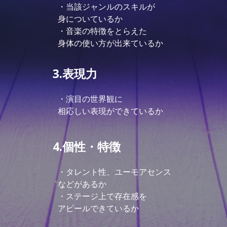
・当該ジャンルのスキルが
身についているか
・音楽の特徴をとらえた
身体の使い方が出来ているか
3.表現力
・演目の世界観に
相応しい表現ができているか
4.個性・
特徴
・タレント性、ユーモアセンス
などが
あるか
・ステージ上で存在感を
アピールできているか