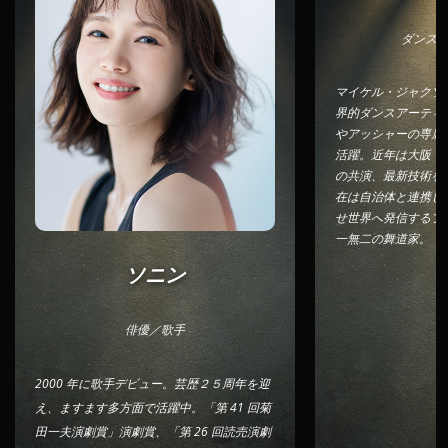
ダンス
マイケル・ジャクソ
界的ダンスアーティ
やアッシャーの専属
活躍。近年は大阪・
の共演、最新技術を
在は自治体と連携し
せ世界へ発信するプ
一無二の舞道家。
ソニン
俳優／歌手
2000 年に歌手デビュー。芸歴２５周年を迎
え、ますます多方面で活躍中。「第 41 回菊
田一夫演劇賞」演劇賞、「第 26 回読売演劇