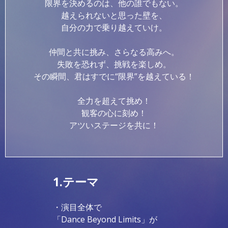
限界を決めるのは、
他の誰でもない。
越えられないと思った壁を、
自分の力で乗り越えていけ。
仲間と共に挑み、
さらなる高みへ。
失敗を恐れず、
挑戦を楽しめ。
その瞬間、君はすでに
“限界”を越えている！
全力を超えて挑め！
観客の心に刻め！
アツいステージを共に！
1.テーマ
・演目全体で
「Dance Beyond Limits」
が